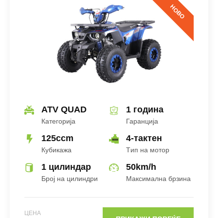
Tип На Мотор
НОВО
Ладење
ATV QUAD
1 година
Категорија
Гаранција
Број На Цилиндри
125ccm
4-тактен
Кубикажа
Tип на мотор
1 цилиндар
50
km/h
Број на цилиндри
Максимална брзина
ЦЕНА
ден
ЦЕНА