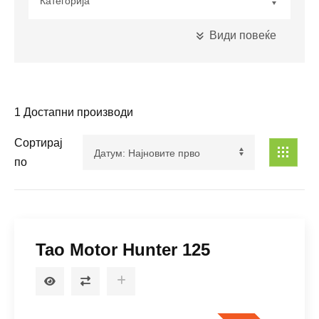
Види повеќе
Кубикажа
1
Достапни производи
Сортирај
Максимална Моќност
по
Погон
Tao Motor Hunter 125