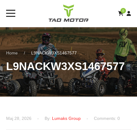
0
Home
L9NACKW3XS1467577
L9NACKW3XS1467577
Мај 28, 2026
By:
Lumaks Group
Comments: 0