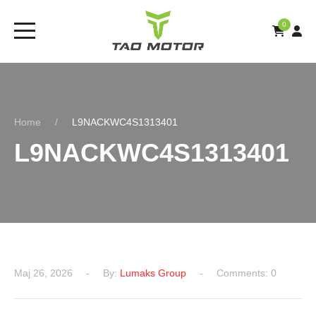
0
Home
L9NACKWC4S1313401
L9NACKWC4S1313401
Мај 26, 2026
By:
Lumaks Group
Comments: 0