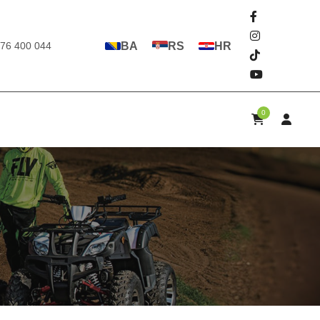
76 400 044
BA
RS
HR
0